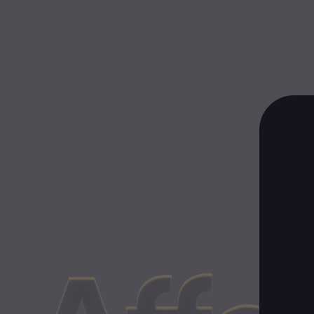
Конт
ко